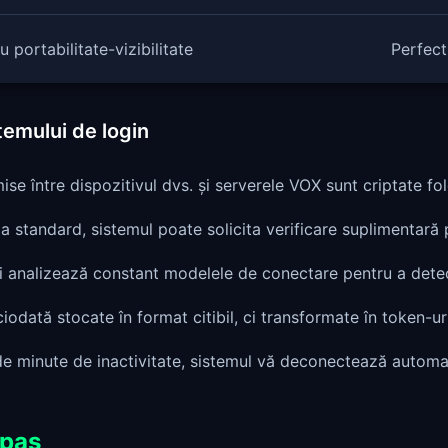
u portabilitate-vizibilitate
Perfect
stemului de login
se între dispozitivul dvs. și serverele VOX sunt criptate fo
a standard, sistemul poate solicita verificare suplimentară p
ți analizează constant modelele de conectare pentru a dete
iodată stocate în format citibil, ci transformate în token-ur
 minute de inactivitate, sistemul vă deconectează automat
 pas