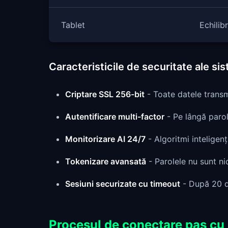
Tablet
Echilibr
Caracteristicile de securitate ale si
Criptare SSL 256-bit
- Toate datele transmi
Autentificare multi-factor
- Pe lângă parol
Monitorizare AI 24/7
- Algoritmi inteligen
Tokenizare avansată
- Parolele nu sunt nic
Sesiuni securizate cu timeout
- După 20 de
Procesul de conectare pas cu