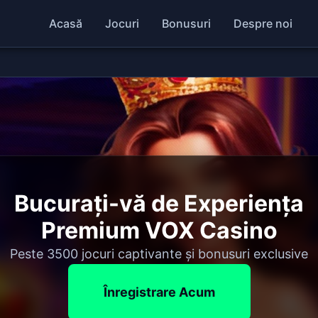
Acasă
Jocuri
Bonusuri
Despre noi
Bucurați-vă de Experiența
Premium VOX Casino
Peste 3500 jocuri captivante și bonusuri exclusive
Înregistrare Acum