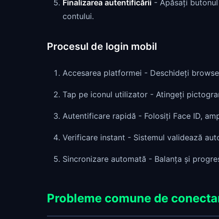
Finalizarea autentificării
- Apăsați butonul 
contului.
Procesul de login mobil
Accesarea platformei - Deschideți browse
Tap pe iconul utilizator - Atingeți pictogr
Autentificare rapidă - Folosiți Face ID, am
Verificare instant - Sistemul validează au
Sincronizare automată - Balanța și progres
Probleme comune de conectare