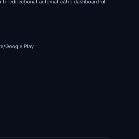
ți fi redirecționat automat către dashboard-ul
re/Google Play