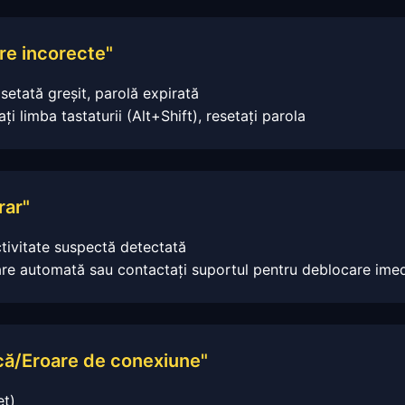
re incorecte"
 setată greșit, parolă expirată
i limba tastaturii (Alt+Shift), resetați parola
rar"
ctivitate suspectă detectată
are automată sau contactați suportul pentru deblocare ime
că/Eroare de conexiune"
et)