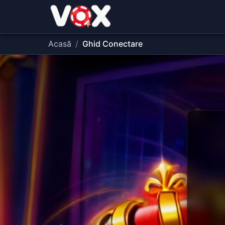
Acasă
/
Ghid Conectare