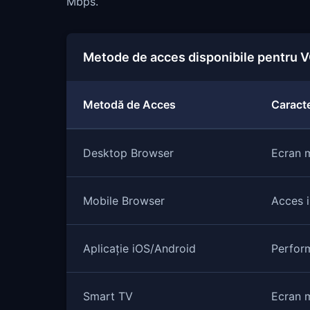
Mbps.
Metode de acces disponibile pentru 
Metodă de Acces
Caracte
Desktop Browser
Ecran m
Mobile Browser
Acces i
Aplicație iOS/Android
Perform
Smart TV
Ecran 